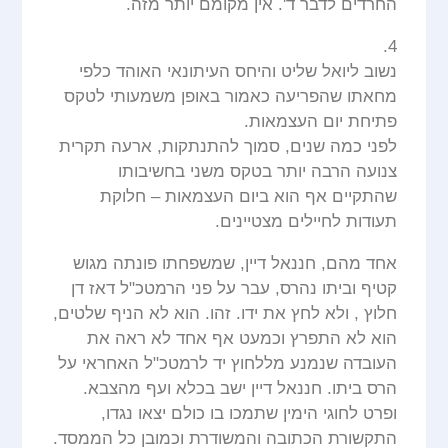
החרדים לדבר ד'. אין מקומם יותר מזה.
4.
נשוב ליואל שליט והיחס העיתונאי האוהד כלפי
מחאתו שהפריעה כאמור באופן משמעותי לטקס
פתיחת יום העצמאות.
לפני כמה שנים, סמוך להתנתקות, ארעה תקרית
צנועה הרבה יותר בטקס משני בחשיבותו
שהתקיים אף הוא ביום העצמאות – חלוקת
תעודות לחיילים מצטיינים.
אחד מהם, חננאל דיין, שמשפחתו פונתה מגוש
קטיף וביתו נהרס, עבר על פני הרמטכ"ל דאז דן
חלוץ , ולא לחץ את ידו. זהו. הוא לא הניף שלטים,
הוא לא התפרץ וכמעט אף אחד לא ראה את
העובדה שנמנע מללחוץ יד לרמטכ"ל האחראי על
הרס ביתו. חננאל דיין ישב בכלא ועף מהצבא.
ופרט לחוגי הימין שתמכו בו כולם יצאו נגדו,
התקשורת הכתובה והמשודרת וכמובן כל הממסד.