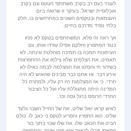
לעורר כעס רב בקרב משתתפי הטקס וגם בקרב
אוכלוסיית ישראל, בעיקר זו שרואה ביום
העצמאות ובטקסים השונים במתרחשים בו, חלק
בלתי נפרד מדרכם בחיים.
אך ראה זה פלא, המשתתפים בטקס לא מחו
כנגד המתפרץ וחלקם אפילו עודדו אותו, גם
העיתונות תמכה בו תמיכה מוחלטת וגינתה, לא
תאמינו, את הצלמים שלא צילמו את ההתפרצות
בשידור חי והסיטו את המצלמה לבמה כאילו לא
אירע דבר. אז אתם כבר מבינים שהאיש לא היה
חרדי, כי אז המצלמות היו רק עליו, ולמחרת כל
המדינה היתה מתגוללת עליו ועל כל הציבור
החרדי הרומס ברגל גסה וכו'.
לאיש קראו יואל שליט, אח של החייל השבוי גלעד
שליט. הוא התפרץ והפריע לטקס כי כאב לו. כולם
הבינו את הכאב שלו. אח שלו שבוי בתוך בור
חמאסי מבלי לראות איש מזה שנים, והתחושה