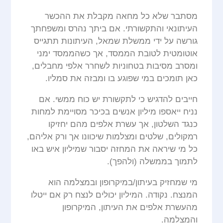
מסתבר שלא כל מחאה מקבלת את ההכשר
העיתונאי והתקשורתי. אם ביתך נהרס ומשפחתך
גורשה על ידי ממשלת שמאל, העיתונות תתגייס
אוטומטית לטובת הממסד, אך כשהממסד ימני
ומסרב מסיבות בטחוניות לשחרר אלפי מחבלים,
כאן תומכים במי שפוגע בו ומבזה את סמליו.
חייבים להדגיש כי לתקשורת יש כוח ממשי. אם
נניח ייאספו מיליון אנשים בכיכר מסויימת למחות
כנגד השלטון, אך עשרת אלפים מהם יחזיקו
רמקולים, שלטים ומצלמות שיכוונו אך ורק אליהם,
כל מי שיראה את המחזה יסבור שמיליון איש באו
לתמוך בממשלה (ולהפך).
מי שמחזיק בעיתון/במיקרופון ובמצלמה הוא
המנצח. נקודה. המיליון יכולים לנצח רק אם ייטלו
מהעשרת אלפים את העיתון, המיקרופון
והמצלמה.