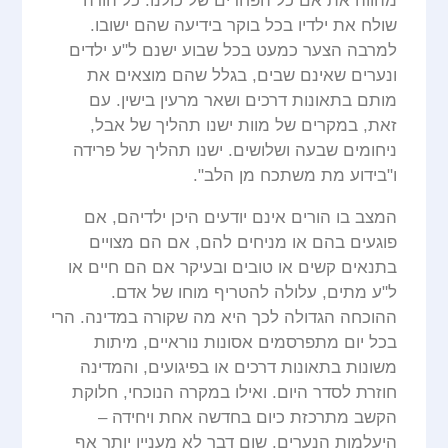
מהווה את אם כל הפחדים של כולנו. כל הורה
שולח את ילדיו בכל בוקר בידיעה שהם ישובו.
למרבה הצער כמעט בכל שבוע ישנם ל"ע ילדים
ונערים שאינם שבים, בגלל שהם מוצאים את
מותם בתאונות דרכים ושאר מרעין בישין. עם
זאת, במקרים של מוות ישנו תהליך של אבל,
ניחומים שבעה ושלושים. ישנו תהליך של פרידה
ו"בידוע מת משתכח מן הלב".
המצב בו הורים אינם יודעים היכן ילדיהם, אם
פוגעים בהם או מניחים להם, אם הם מצויים
בתנאים קשים או טובים ובעיקר אם הם חיים או
ל"ע מתים, עלולה להטריף מוחו של אדם.
ההוכחה הגדולה לכך היא מה שקורה במדינה. הרי
בכל יום מתפרסמים אסונות נוראיים, מיתות
משונות בתאונות דרכים או בפיגועים, והמדינה
חוזרת לסדר היום. ואילו במקרה הנוכחי, חלוקת
הקשב מתרכזת כיום בחדשה אחת ויחידה –
היעלמות הנערים. שום דבר לא מעניין יותר אף