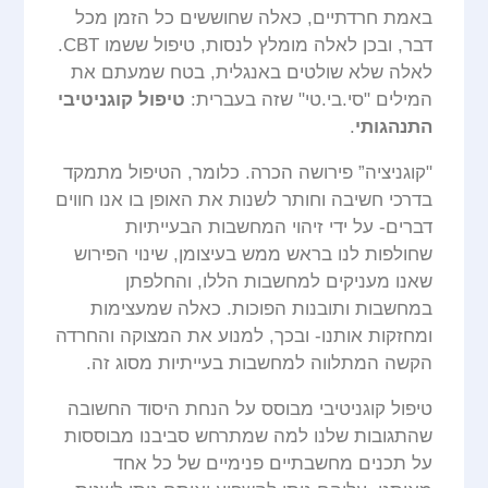
באמת חרדתיים, כאלה שחוששים כל הזמן מכל
דבר, ובכן לאלה מומלץ לנסות, טיפול ששמו CBT.
לאלה שלא שולטים באנגלית, בטח שמעתם את
המילים "סי.בי.טי" שזה בעברית:
טיפול קוגניטיבי
התנהגותי
.
"קוגניציה” פירושה הכרה. כלומר, הטיפול מתמקד
בדרכי חשיבה וחותר לשנות את האופן בו אנו חווים
דברים- על ידי זיהוי המחשבות הבעייתיות
שחולפות לנו בראש ממש בעיצומן, שינוי הפירוש
שאנו מעניקים למחשבות הללו, והחלפתן
במחשבות ותובנות הפוכות. כאלה שמעצימות
ומחזקות אותנו- ובכך, למנוע את המצוקה והחרדה
הקשה המתלווה למחשבות בעייתיות מסוג זה.
טיפול קוגניטיבי מבוסס על הנחת היסוד החשובה
שהתגובות שלנו למה שמתרחש סביבנו מבוססות
על תכנים מחשבתיים פנימיים של כל אחד