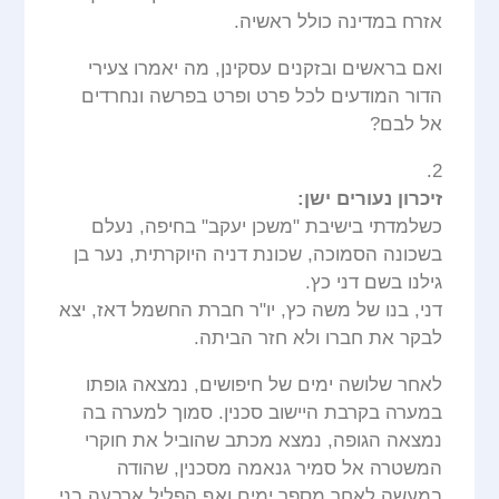
אזרח במדינה כולל ראשיה.
ואם בראשים ובזקנים עסקינן, מה יאמרו צעירי
הדור המודעים לכל פרט ופרט בפרשה ונחרדים
אל לבם?
2.
זיכרון נעורים ישן:
כשלמדתי בישיבת "משכן יעקב" בחיפה, נעלם
בשכונה הסמוכה, שכונת דניה היוקרתית, נער בן
גילנו בשם דני כץ.
דני, בנו של משה כץ, יו"ר חברת החשמל דאז, יצא
לבקר את חברו ולא חזר הביתה.
לאחר שלושה ימים של חיפושים, נמצאה גופתו
במערה בקרבת היישוב סכנין. סמוך למערה בה
נמצאה הגופה, נמצא מכתב שהוביל את חוקרי
המשטרה אל סמיר גנאמה מסכנין, שהודה
במעשה לאחר מספר ימים ואף הפליל ארבעה בני