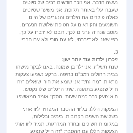
נעשה הדבר. אני זוכר חודשים רבים של סיוטים
שעברו עלי באותה תקופה. אני משער שסיוטים
כאלה פוקדים את הילדים והנערים של היום
השומעים והקוראים על חטיפת שלושת הנערים.
מוטב שנהיה ערניים לכך. רובם לא ידברו על כך,
כפי שאני לא דיברתי, לא עם הורי ולא עם חבריי.
3.
זיכרון ילדות עוד יותר ישן:
שנת תשל"ז. אני ילד בן שמונה. באנו לבקר מישהו
בבית החולים רמב"ם בחיפה. ברקע נשמעו צעקות
נוראות. "מה זה?" אני שומע את הורי שואלים "זה
חייל שנפגע בתאונה. שתי הרגליים שלו נקטעו.
הוא צועק כבר כמה שעות. מסכן" אומר המאושפז.
הצעקות הללו, בליווי ההסבר המפחיד ליוו אותי
בשלושת השנים הקרובות. בימים ובלילות,
במקומות חשוכים ובחדר המדרגות, תמיד ליוו אותי
הצעקות הללו עם ההסבר: "זה חייל שנפגע