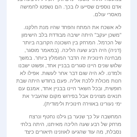
אדם נוספים שסייעו לו בכך. הם נשפטו לחמישה
מאסרי עולם.
לא אשכח את המתח והפחד שהיו מנת חלקנו.
"משכן יעקב" היתה ישיבה מבודדת בלב הישימון
של הכרמל. המרחק בין השכונה הקרובה ביותר
(דניה) היה רבע שעה הליכה. (במאמר מוסגר,
מבחינה חינוכית זה הדבר המומלץ ביותר. במשך
שלוש שנים היינו סגורים בבניין אחד, ופשוט ישבנו
ולמדנו. לא היה שום דבר אחר לעשות. אפילו לא
חנות מכולת ללכת אליה. פעם בחודש היתה שבת
חופשית, ובכל השאר היינו בבניין אחד, אמנם עם
תנאים מצוינים אבל בפירוש מקום שהעביר את
ימי נעורינו באווירה חינוכית ולימודית).
המחשבה על כך שנער בן גילנו נחטף ונרצח
מרחק של רבע שעה הליכה מאיתנו, היתה בלתי
נסבלת, מה עוד שהגיעו לאוזנינו תיאורים כיצד