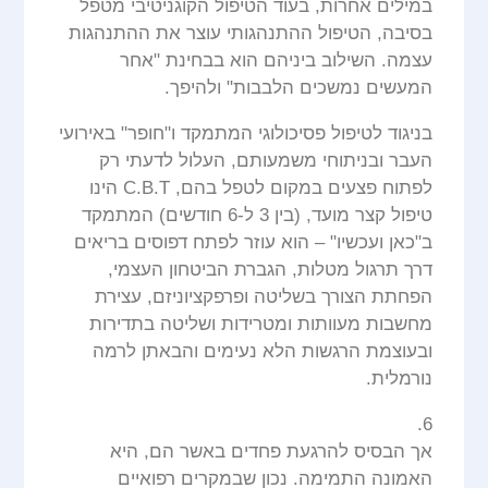
במילים אחרות, בעוד הטיפול הקוגניטיבי מטפל
בסיבה, הטיפול ההתנהגותי עוצר את ההתנהגות
עצמה. השילוב ביניהם הוא בבחינת "אחר
המעשים נמשכים הלבבות" ולהיפך.
בניגוד לטיפול פסיכולוגי המתמקד ו"חופר" באירועי
העבר ובניתוחי משמעותם, העלול לדעתי רק
לפתוח פצעים במקום לטפל בהם, C.B.T הינו
טיפול קצר מועד, (בין 3 ל-6 חודשים) המתמקד
ב"כאן ועכשיו" – הוא עוזר לפתח דפוסים בריאים
דרך תרגול מטלות, הגברת הביטחון העצמי,
הפחתת הצורך בשליטה ופרפקציוניזם, עצירת
מחשבות מעוותות ומטרידות ושליטה בתדירות
ובעוצמת הרגשות הלא נעימים והבאתן לרמה
נורמלית.
6.
אך הבסיס להרגעת פחדים באשר הם, היא
האמונה התמימה. נכון שבמקרים רפואיים