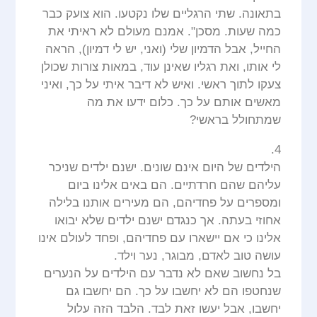
בתאונה. שתי הרגליים שלו נקטעו. הוא צועק כבר
כמה שעות. מסכן". אמנם מעולם לא ראיתי את
החייל, אבל הדמיון שלי (ואני, יש לי דמיון), הראה
לי אותו, ואת רגליו שאינן עוד, במאות צורות שכולן
צעקו לתוך ראשי. ואיש לא דיבר איתי על כך, ואיני
מאשים אותם על כך. כלום ידעו את מה
שמתחולל בראשי?
4.
הילדים של היום אינם שונים. ישנם ילדים שניכר
עליהם שהם חרדתיים. הם באים אלינו ביום
ומספרים על פחדיהם, הם מעירים אותנו בלילה
אחוזי בעתה. אך כנגדם ישנם ילדים שלא יבואו
אלינו כי אם יישארו עם פחדיהם, ופחד לעולם אינו
עושה טוב לאדם, מבוגר, נער וילד.
בל נחשוב שאם לא נדבר עם הילדים על הנערים
שנחטפו הם לא יחשבו על כך. הם יחשבו גם
יחשבו, אבל יעשו זאת לבד. הלבד הזה עלול