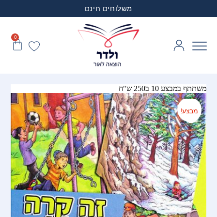
משלוחים חינם
0
משתתף במבצע 10 ב250 ש"ח
מבצע!