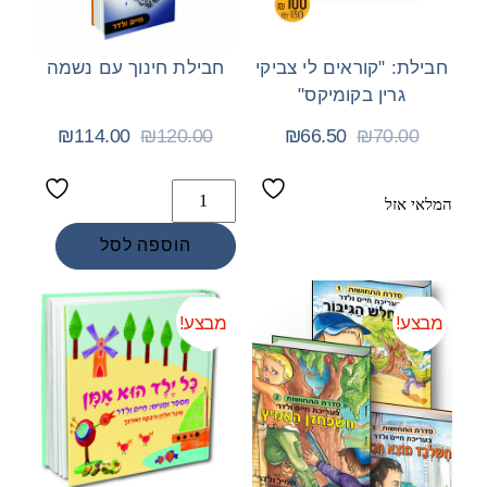
חבילת: "קוראים לי צביקי
חבילת חינוך עם נשמה
גרין בקומיקס"
₪
114.00
₪
120.00
₪
66.50
₪
70.00
המלאי אזל
Add
Add
to
to
הוספה לסל
wishlist
wishlist
מבצע!
מבצע!